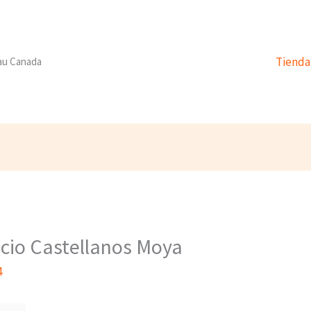
Tienda
 au Canada
acio Castellanos Moya
4