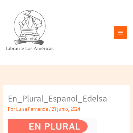
Ir
al
contenido
En_Plural_Espanol_Edelsa
Por
Luisa Fernanda
/
27 junio, 2024