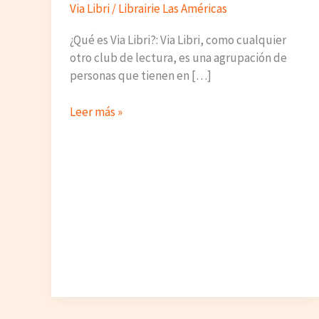
Via Libri
/
Librairie Las Américas
¿Qué es Via Libri?: Via Libri, como cualquier
otro club de lectura, es una agrupación de
personas que tienen en […]
Club
Leer más »
de
lectura
Via
libri