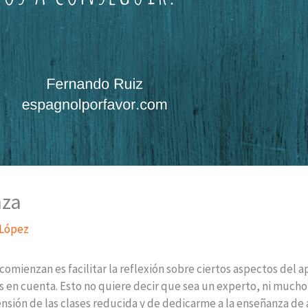
nza
 López
 comienzan es facilitar la reflexión sobre ciertos aspectos del
 en cuenta. Esto no quiere decir que sea un experto, ni mucho
ión de las clases reducida y de dedicarme a la enseñanza de a