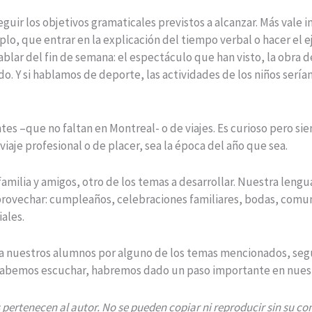
guir los objetivos gramaticales previstos a alcanzar. Más vale 
lo, que entrar en la explicación del tiempo verbal o hacer el e
ablar del fin de semana: el espectáculo que han visto, la obra de
ndo. Y si hablamos de deporte, las actividades de los niños serí
tes –que no faltan en Montreal- o de viajes. Es curioso pero 
viaje profesional o de placer, sea la época del año que sea.
a familia y amigos, otro de los temas a desarrollar. Nuestra leng
rovechar: cumpleaños, celebraciones familiares, bodas, comun
iales.
a nuestros alumnos por alguno de los temas mencionados, segu
y sabemos escuchar, habremos dado un paso importante en nuest
 pertenecen al autor. No se pueden copiar ni reproducir sin su c