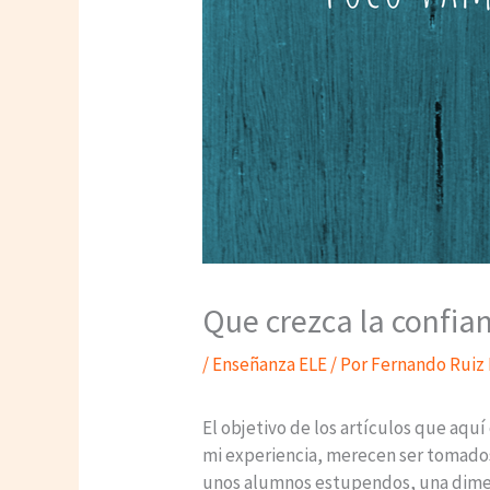
Que crezca la confia
/
Enseñanza ELE
/ Por
Fernando Ruiz
El objetivo de los artículos que aquí
mi experiencia, merecen ser tomados
unos alumnos estupendos, una dimens