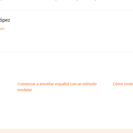
López
com
Comenzar a enseñar español con un método
Cómo motiv
modular.